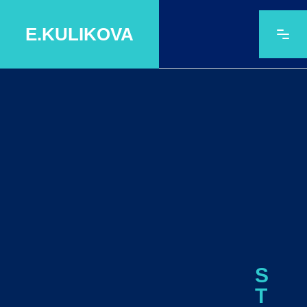
E.KULIKOVA
S
T