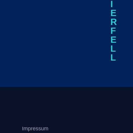
I
E
R
F
E
L
L
Impressum