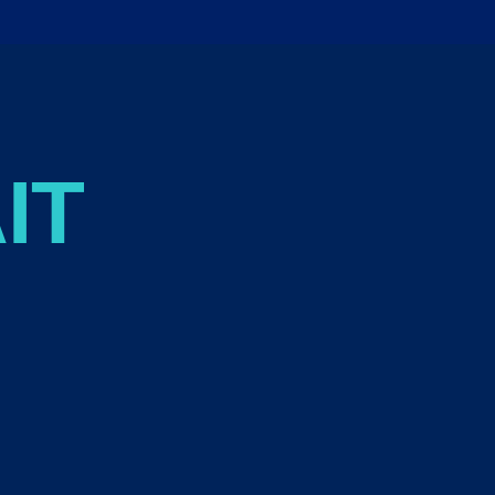
TION
SKULPTUR
ART-WORKSHOP
AUSS
IT